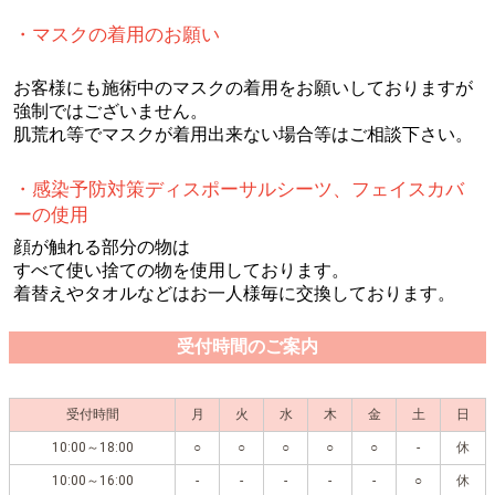
・マスクの着用のお願い
お客様にも施術中のマスクの着用をお願いしておりますが
強制ではございません。
肌荒れ等でマスクが着用出来ない場合等はご相談下さい。
・感染予防対策ディスポーサルシーツ、フェイスカバ
ーの使用
顔が触れる部分の物は
すべて使い捨ての物を使用しております。
着替えやタオルなどはお一人様毎に交換しております。
受付時間のご案内
受付時間
月
火
水
木
金
土
日
10:00～18:00
○
○
○
○
○
-
休
10:00～16:00
-
-
-
-
-
○
休