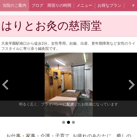
»
当院のご案内
ブログ 雨宿りの時間
メニュー
お得なプラン
スタッフ紹介、マップ
はりとお灸の慈雨堂
大泉学園駅南口から徒歩2分。女性専用。妊娠、出産、更年期障害など女性のライ
フスタイルに寄り添う鍼灸院です。
明るく広く、プライバシーに配慮したお部屋になっています
お仕事・家事・介護・子育て...お疲れのあなたに、癒しの